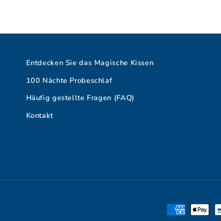
t
e
Entdecken Sie das Magische Kissen
g
100 Nächte Probeschlaf
Häufig gestellte Fragen (FAQ)
o
Kontakt
r
i
e
Zahlungsmet