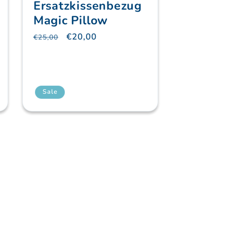
Ersatzkissenbezug
Magic Pillow
Normaler
Verkaufspreis
€20,00
€25,00
Preis
Sale