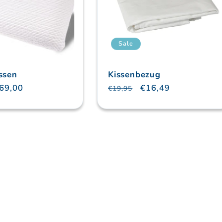
Sale
ssen
Kissenbezug
r
erkaufspreis
69,00
Normaler
Verkaufspreis
€16,49
€19,95
Preis