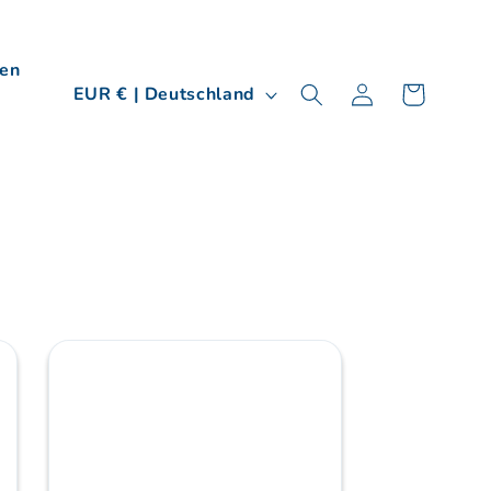
en
L
Einloggen
Warenkorb
EUR € | Deutschland
a
n
d
/
R
e
g
i
o
n